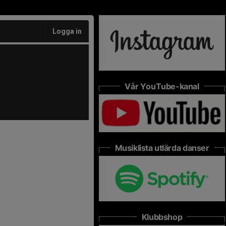
Logga in
Vår YouTube-kanal
Musiklista utlärda danser
Klubbshop