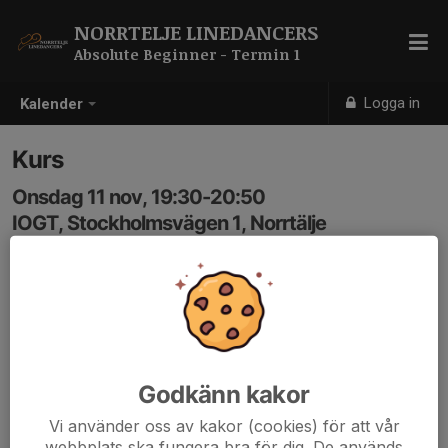
NORRTELJE LINEDANCERS
Absolute Beginner - Termin 1
Logga in
Kalender
Kurs
Onsdag 11 nov, 19:30-20:50
IOGT, Stockholmsvägen 1, Norrtälje
Samling: 19:30
Anmälan är öppen för gruppens medlemmar.
Logga in här
Godkänn kakor
Vi använder oss av kakor (cookies) för att vår
webbplats ska fungera bra för dig. De används