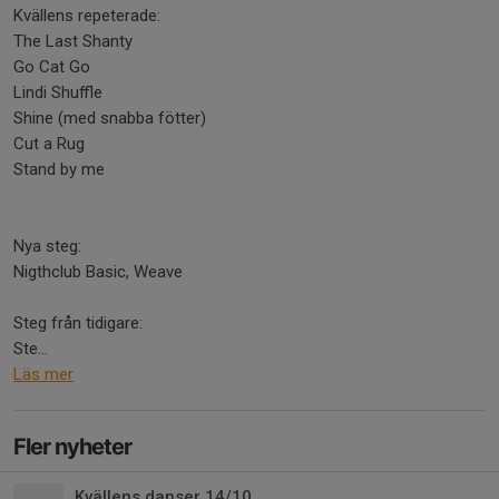
Kvällens repeterade:
The Last Shanty
Go Cat Go
Lindi Shuffle
Shine (med snabba fötter)
Cut a Rug
Stand by me
Nya steg:
Nigthclub Basic, Weave
Steg från tidigare:
Ste...
Läs mer
Fler nyheter
Kvällens danser 14/10