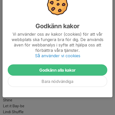
Steg från tidigare:
Step, Touch, Point,...
Läs mer
Godkänn kakor
Vi använder oss av kakor (cookies) för att vår
Kvällens danser 28/10
webbplats ska fungera bra för dig. De används
även för webbanalys i syfte att hjälpa oss att
28 okt 2025
0 kommentarer
förbättra våra tjänster.
Kvällens danser
Så använder vi cookies
Kvällens utlärda (klickbar länk):
Godkänn alla kakor
Hoedown
Bara nödvändiga
Kvällens repeterade:
Cut a Rug
Shine
Let it Bay-be
Lindi Shuffle