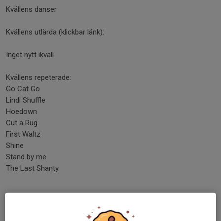
Kvällens danser
Kvällens utlärda (klickbar länk):
Inget nytt ikväll
Kvällens repeterade:
Go Cat Go
Lindi Shuffle
Hoedown
Cut a Rug
First Waltz
Shine
Stand by me
The Last Shanty
Nya steg: