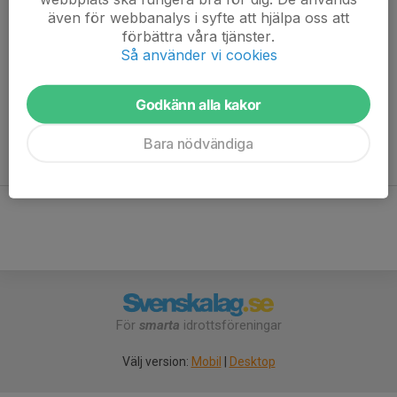
nybörjardanser och lätta fortsättningsdanser. Här lär vi ut
även för webbanalys i syfte att hjälpa oss att
danser från basrepertoaren blandat med en eller annan ny dans.
förbättra våra tjänster.
Så använder vi cookies
Håll utkik på hemsidan efter uppdaterad
information
om
kursstart, anmälan, priser med mera.
Godkänn alla kakor
Vad vi lärt ut på tidigare Beginner-kurser kan du se
Bara nödvändiga
under
UTLÄRDA DANSER
För
smarta
idrottsföreningar
Välj version:
Mobil
|
Desktop