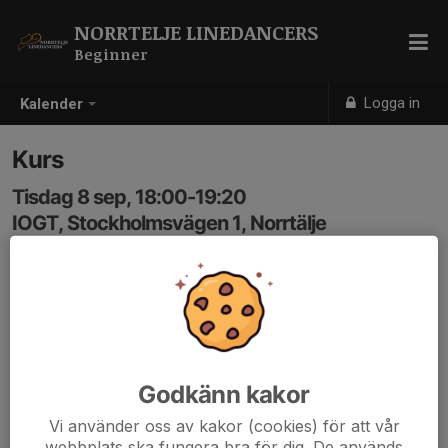
NORRTELJE LINEDANCERS
Beginner
Logga in
Kalender
Kurs
Tisdag 8 sep, 18:00-19:20
IOGT, Stockholmsvägen 1, Norrtälje
Samling: 18:00
Anmälan är öppen för gruppens medlemmar.
Logga in här
Godkänn kakor
Vi använder oss av kakor (cookies) för att vår
webbplats ska fungera bra för dig. De används