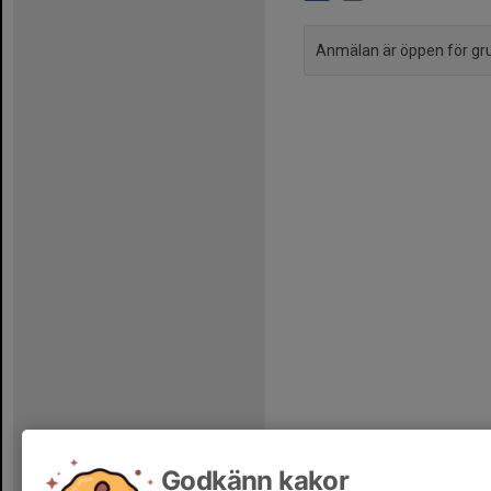
Anmälan är öppen för g
Godkänn kakor