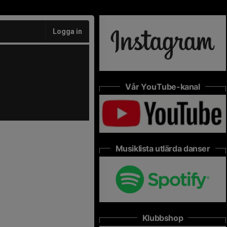
Logga in
Vår YouTube-kanal
Musiklista utlärda danser
Klubbshop