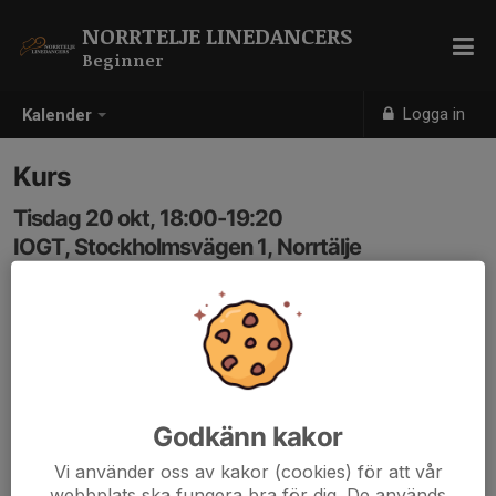
NORRTELJE LINEDANCERS
Beginner
Logga in
Kalender
Kurs
Tisdag 20 okt, 18:00-19:20
IOGT, Stockholmsvägen 1, Norrtälje
Samling: 18:00
Anmälan är öppen för gruppens medlemmar.
Logga in här
Godkänn kakor
Vi använder oss av kakor (cookies) för att vår
webbplats ska fungera bra för dig. De används