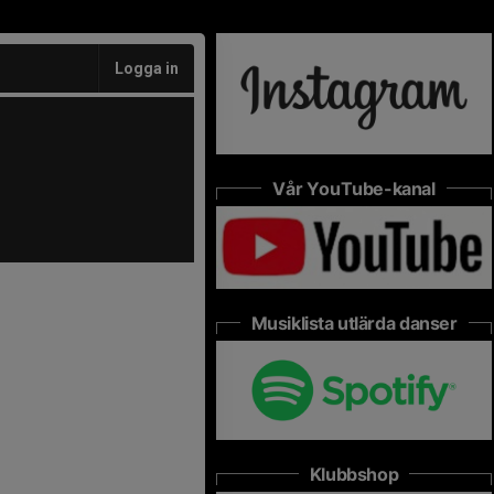
Logga in
Vår YouTube-kanal
Musiklista utlärda danser
Klubbshop