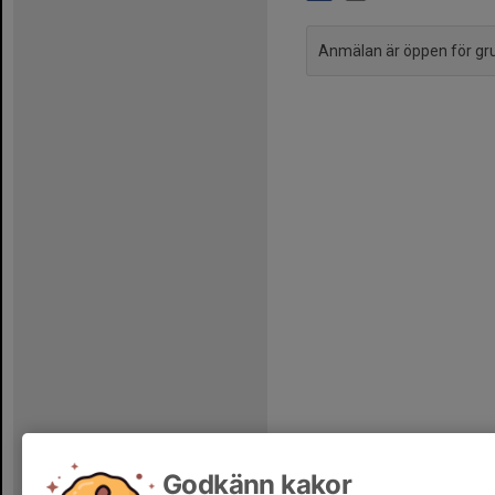
Anmälan är öppen för g
Godkänn kakor