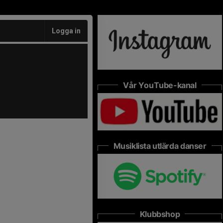
Logga in
Vår YouTube-kanal
Musiklista utlärda danser
Klubbshop