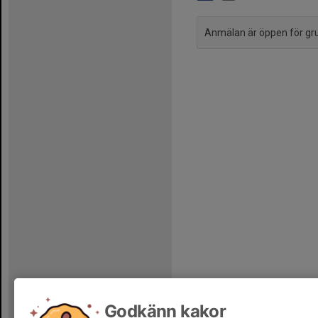
Anmälan är öppen för g
Godkänn kakor