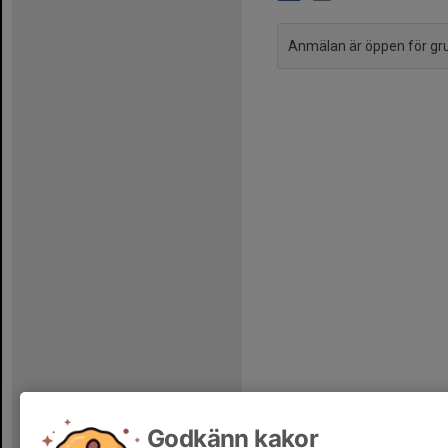
Anmälan är öppen för g
Godkänn kakor