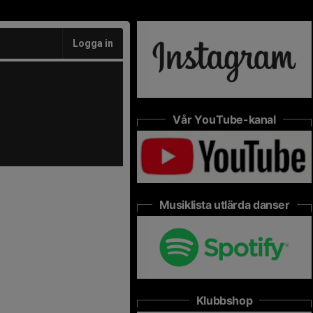
Logga in
Vår YouTube-kanal
Musiklista utlärda danser
Klubbshop