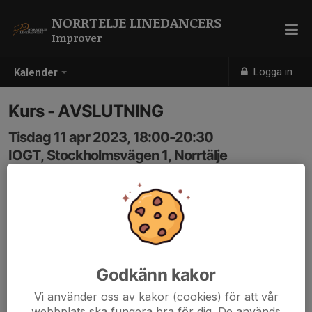
NORRTELJE LINEDANCERS
Improver
Logga in
Kalender
Kurs - AVSLUTNING
Tisdag 11 apr 2023, 18:00-20:30
IOGT, Stockholmsvägen 1, Norrtälje
Samling: 18:00
Godkänn kakor
Vi använder oss av kakor (cookies) för att vår
webbplats ska fungera bra för dig. De används