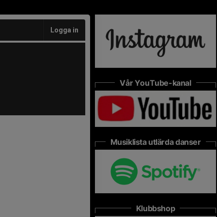
Logga in
Vår YouTube-kanal
Musiklista utlärda danser
Klubbshop