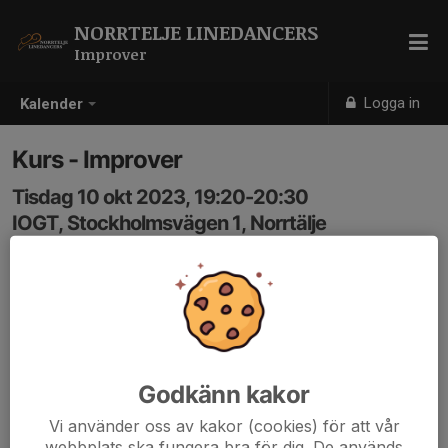
NORRTELJE LINEDANCERS
Improver
Logga in
Kalender
Kurs - Improver
Tisdag 10 okt 2023, 19:20-20:30
IOGT, Stockholmsvägen 1, Norrtälje
Samling: 19:20
Godkänn kakor
Vi använder oss av kakor (cookies) för att vår
webbplats ska fungera bra för dig. De används