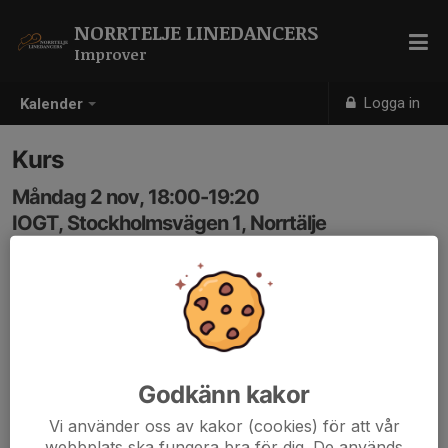
NORRTELJE LINEDANCERS
Improver
Logga in
Kalender
Kurs
Måndag 2 nov, 18:00-19:20
IOGT, Stockholmsvägen 1, Norrtälje
Samling: 18:00
Anmälan är öppen för gruppens medlemmar.
Logga in här
Godkänn kakor
Vi använder oss av kakor (cookies) för att vår
webbplats ska fungera bra för dig. De används