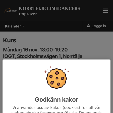
NORRTELJE LINEDANCERS
Improver
Logga in
Kalender
Kurs
Måndag 16 nov, 18:00-19:20
IOGT, Stockholmsvägen 1, Norrtälje
Samling: 18:00
Anmälan är öppen för gruppens medlemmar.
Logga in här
Godkänn kakor
Vi använder oss av kakor (cookies) för att vår
webbplats ska fungera bra för dig. De används