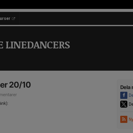
kurser
E LINEDANCERS
er 20/10
Dela 
mentarer
De
änk):
De
Ny