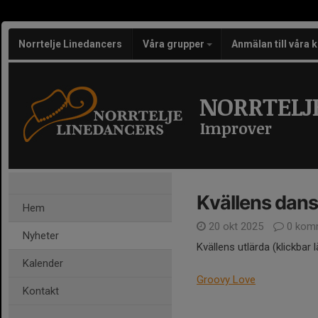
Norrtelje Linedancers
Våra grupper
Anmälan till våra 
NORRTELJ
Improver
Kvällens dans
Hem
20 okt 2025
0 kom
Nyheter
Kvällens utlärda (klickbar l
Kalender
Groovy Love
Kontakt