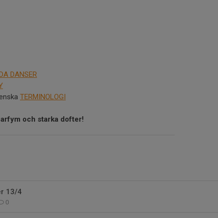
DA DANSER
Y
svenska
TERMINOLOGI
parfym och starka dofter!
r 13/4
0