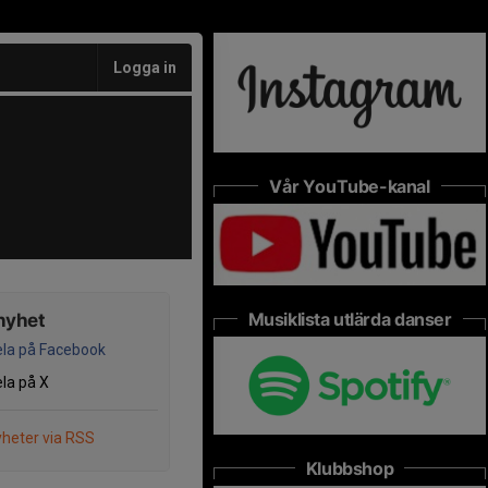
Logga in
Vår YouTube-kanal
Musiklista utlärda danser
nyhet
la på Facebook
la på X
heter via RSS
Klubbshop