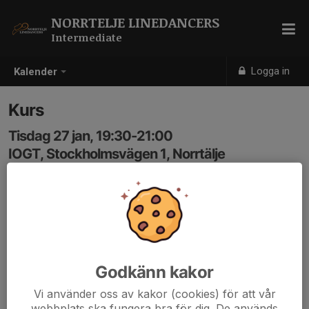
NORRTELJE LINEDANCERS
Intermediate
Logga in
Kalender
Kurs
Tisdag 27 jan, 19:30-21:00
IOGT, Stockholmsvägen 1, Norrtälje
Samling: 19:30
Godkänn kakor
Vi använder oss av kakor (cookies) för att vår
webbplats ska fungera bra för dig. De används