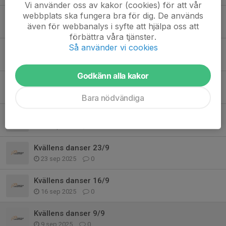
Vi använder oss av kakor (cookies) för att vår
webbplats ska fungera bra för dig. De används
Kvällens danser 21/10
även för webbanalys i syfte att hjälpa oss att
21 okt 2025
0
förbättra våra tjänster.
Så använder vi cookies
Kvällens danser 14/10
14 okt 2025
0
Godkänn alla kakor
Kvällens danser 7/10
7 okt 2025
0
Bara nödvändiga
Kvällens danser 30/9
30 sep 2025
0
Kvällens danser 23/9
23 sep 2025
0
Kvällens danser 16/9
16 sep 2025
0
Kvällens danser 9/9
9 sep 2025
0