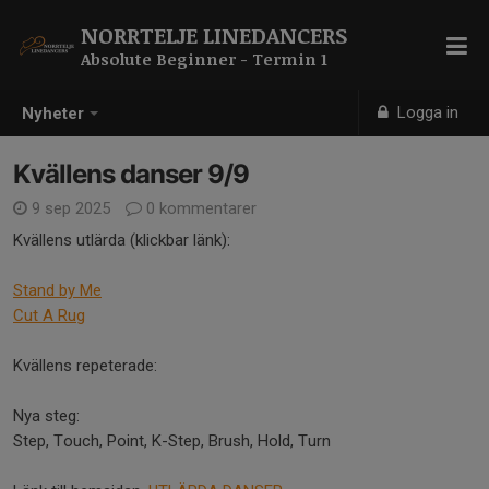
NORRTELJE LINEDANCERS
Absolute Beginner - Termin 1
Logga in
Nyheter
Kvällens danser 9/9
9 sep 2025
0 kommentarer
Kvällens utlärda (klickbar länk):
Stand by Me
Cut A Rug
Kvällens repeterade:
Nya steg:
Step, Touch, Point, K-Step, Brush, Hold, Turn