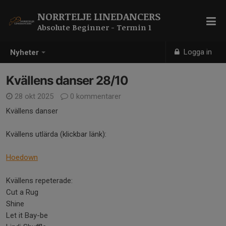
NORRTELJE LINEDANCERS
Absolute Beginner - Termin 1
Logga in
Nyheter
Kvällens danser 28/10
28 okt 2025
0 kommentarer
Kvällens danser
Kvällens utlärda (klickbar länk):
Hoedown
Kvällens repeterade:
Cut a Rug
Shine
Let it Bay-be