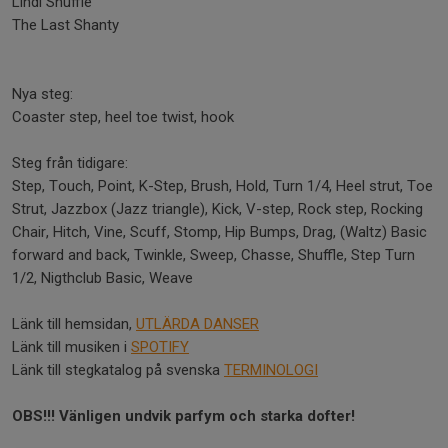
Lindi Shuffle
The Last Shanty
Nya steg:
Coaster step, heel toe twist, hook
Steg från tidigare:
Step, Touch, Point, K-Step, Brush, Hold, Turn 1/4, Heel strut, Toe
Strut, Jazzbox (Jazz triangle), Kick, V-step, Rock step, Rocking
Chair, Hitch, Vine, Scuff, Stomp, Hip Bumps, Drag, (Waltz) Basic
forward and back, Twinkle, Sweep, Chasse, Shuffle, Step Turn
1/2, Nigthclub Basic, Weave
Länk till hemsidan,
UTLÄRDA DANSER
Länk till musiken i
SPOTIFY
Länk till stegkatalog på svenska
TERMINOLOGI
OBS!!! Vänligen undvik parfym och starka dofter!