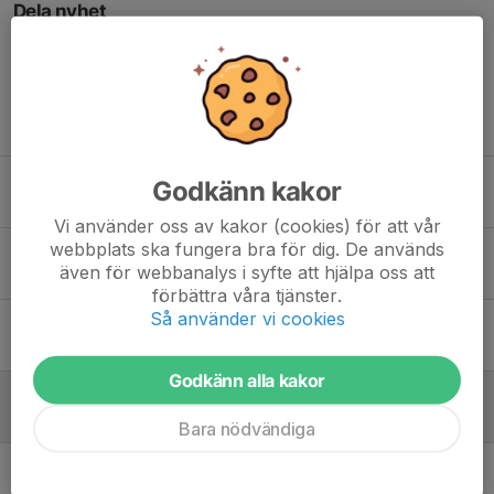
Dela nyhet
Tidigare nyheter
Kvällens danser 18/11
Godkänn kakor
18 nov 2025
0
Vi använder oss av kakor (cookies) för att vår
webbplats ska fungera bra för dig. De används
Kvällens danser 11/11
även för webbanalys i syfte att hjälpa oss att
11 nov 2025
0
förbättra våra tjänster.
Så använder vi cookies
Kvällens danser 4/11
4 nov 2025
0
Godkänn alla kakor
Kvällens danser 28/10
28 okt 2025
0
Bara nödvändiga
Kvällens danser 21/10
21 okt 2025
0