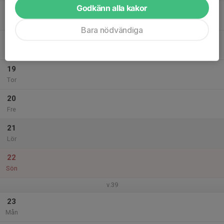
Godkänn alla kakor
17
18:00
Kurs
19:10
Tis
IOGT, Stockholmsvägen 1, Norrtälje
Bara nödvändiga
18
Ons
19
Tor
20
Fre
21
Lör
22
Sön
v.39
23
Mån