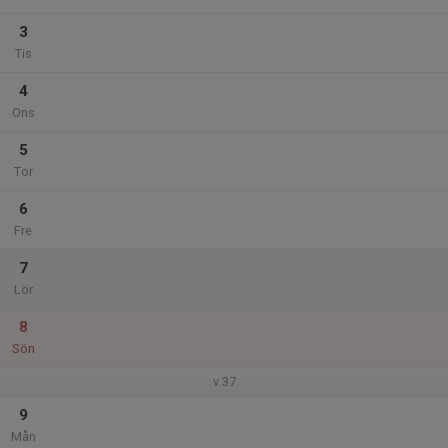
3
Tis
4
Ons
5
Tor
6
Fre
7
Lör
8
Sön
v.37
9
Mån