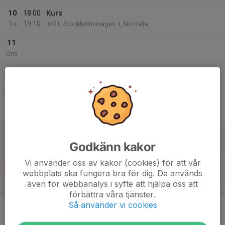
10
18:00
Kurs
19:10
Tis
IOGT, Stockholmsvägen 1, Norrtälje
11
Ons
12
Tor
13
Fre
14
Lör
Godkänn kakor
15
Vi använder oss av kakor (cookies) för att vår
webbplats ska fungera bra för dig. De används
Sön
även för webbanalys i syfte att hjälpa oss att
v.38
förbättra våra tjänster.
Så använder vi cookies
16
Mån