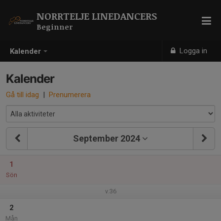
NORRTELJE LINEDANCERS
Beginner
Logga in
Kalender
Kalender
Gå till idag
|
Prenumerera
September 2024
1
Sön
v.36
2
Mån