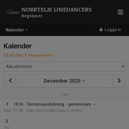
NORRTELJE LINEDANCERS
Beginner
Logga in
Kalender
Kalender
Gå till idag
|
Prenumerera
December 2025
v.49
1
18:00
Terminsavslutning - gemensam
21:00
Mån
Kalis, Norra Vallbyvägen 2, Rimbo
2
Tis