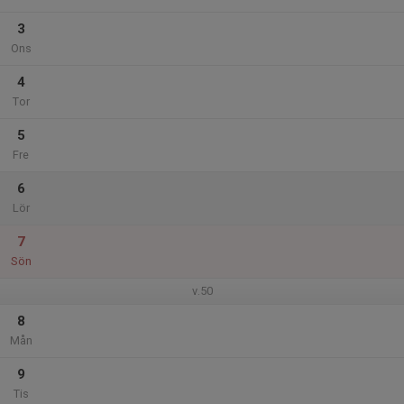
3
Ons
4
Tor
5
Fre
6
Lör
7
Sön
v.50
8
Mån
9
Tis