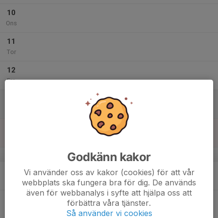
10
Ons
11
Tor
12
Fre
13
Lör
14
Sön
Godkänn kakor
v.51
15
Vi använder oss av kakor (cookies) för att vår
Mån
webbplats ska fungera bra för dig. De används
även för webbanalys i syfte att hjälpa oss att
16
förbättra våra tjänster.
Tis
Så använder vi cookies