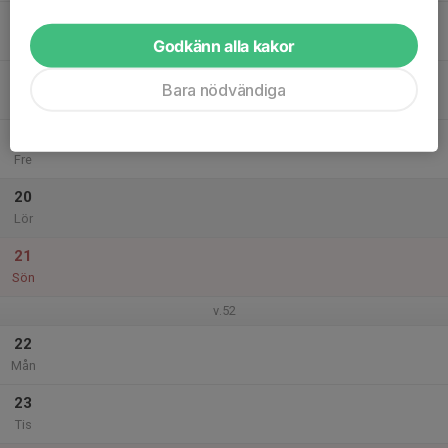
17
Ons
Godkänn alla kakor
18
Bara nödvändiga
Tor
19
Fre
20
Lör
21
Sön
v.52
22
Mån
23
Tis