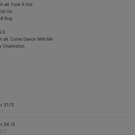
alt. Funk It Out
Cat Go
 A Rug
S.S.
h alt. Come Dance With Me
y Charleston
r 31/3
1
r 24 /3
1