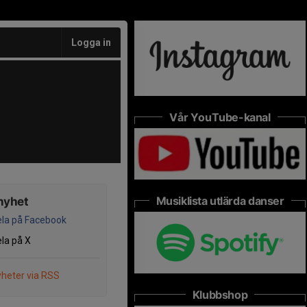
Logga in
Vår YouTube-kanal
Musiklista utlärda danser
nyhet
la på Facebook
la på X
heter via RSS
Klubbshop