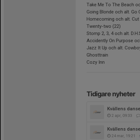
Take Me To The Beach och 
Going Blonde och alt. Go 
Homecoming och alt. Cut
Twenty-two (22)
Stomp 2, 3, 4 och alt. D.H.
Accidently On Purpose oc
Jazz It Up och alt. Cowbo
Ghosttrain
Cozy Inn
Tidigare nyheter
Kvällens danse
2 apr, 09:33
Kvällens danse
24 mar, 19:21