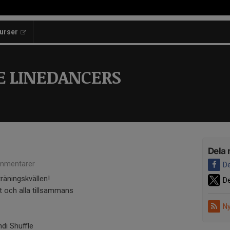
kurser
E LINEDANCERS
Dela 
mmentarer
De
träningskvällen!
De
t och alla tillsammans
Ny
ndi Shuffle