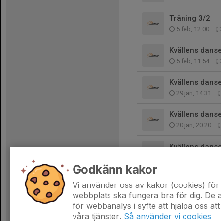
Träning 3/2
5 feb, 12:00
Kvällens danse
5 feb, 11:54
Kvällens danse
29 jan, 14:31
Kvällens danse
20 jan, 20:20
Kvällens danse
14 jan, 13:37
Godkänn kakor
Kvällens dans
Vi använder oss av kakor (cookies) för 
18 nov 2025
webbplats ska fungera bra för dig. De
för webbanalys i syfte att hjälpa oss att
våra tjänster.
Så använder vi cookies