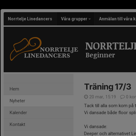
Norrtelje Linedancers
Våra grupper
Anmälan till våra 
NORRTELJ
Beginner
Träning 17/3
Hem
20 mar, 15:19
0 ko
Nyheter
Tack till alla som kom på 
Kalender
Vi dansade både floor spli
Kontakt
Vi dansade:
Deeper och alternativet Li