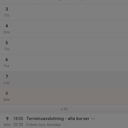
3
Tis
4
Ons
5
Tor
6
Fre
7
Lör
8
Sön
v.50
9
18:00
Terminsavslutning - alla kurser
20:30
Mån
Folkets hus, Norrtälje