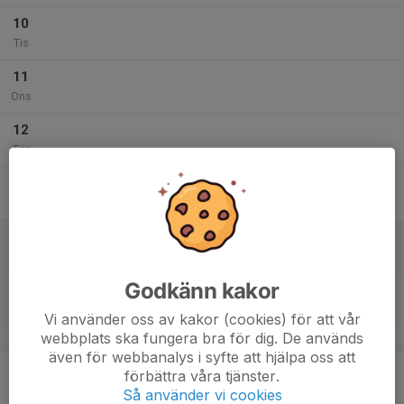
10
Tis
11
Ons
12
Tor
13
Fre
14
Lör
Godkänn kakor
15
Sön
Vi använder oss av kakor (cookies) för att vår
webbplats ska fungera bra för dig. De används
v.51
även för webbanalys i syfte att hjälpa oss att
16
förbättra våra tjänster.
Mån
Så använder vi cookies