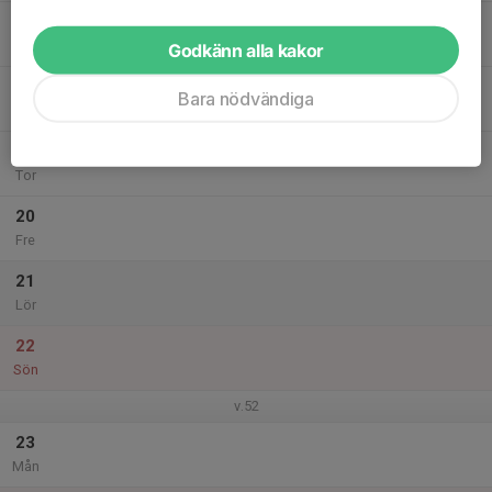
17
Tis
Godkänn alla kakor
18
Bara nödvändiga
Ons
19
Tor
20
Fre
21
Lör
22
Sön
v.52
23
Mån