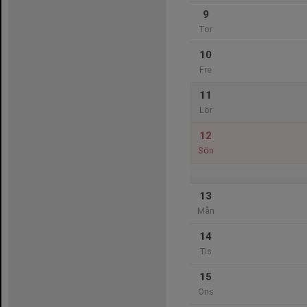
9
Tor
10
Fre
11
Lör
12
Sön
13
Mån
14
Tis
15
Ons