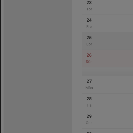
23
Tor
24
Fre
25
Lör
26
Sön
27
Mån
28
Tis
29
Ons