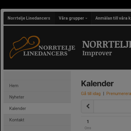
Norrtelje Linedancers
Våra grupper
Anmälan till våra 
NORRTELJ
Improver
Kalender
Hem
Gå till idag
|
Prenumerer
Nyheter
Kalender
Kontakt
1
Ons