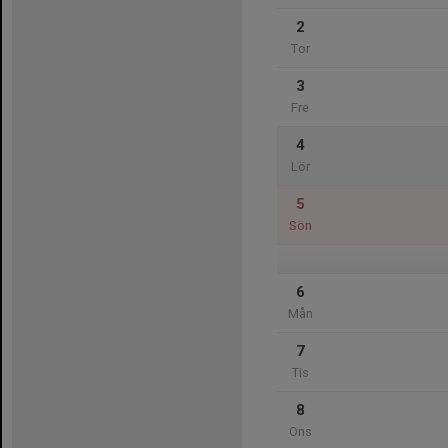
2
Tor
3
Fre
4
Lör
5
Sön
6
Mån
7
Tis
8
Ons