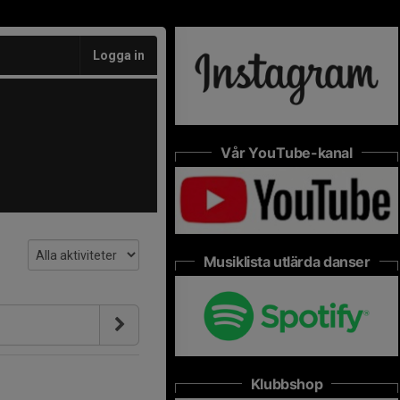
Logga in
Vår YouTube-kanal
Musiklista utlärda danser
Klubbshop