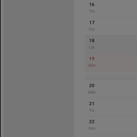
16
Tor
17
Fre
18
Lör
19
Sön
20
Mån
21
Tis
22
Ons