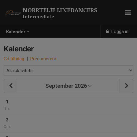
NORRTELJE LINEDANCERS
Intermediate
Logga in
Kalender
Kalender
Gå till idag
|
Prenumerera
September 2026
1
Tis
2
Ons