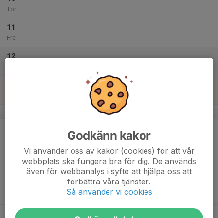
Tor
11
Fre
12
Lör
13
Sön
v.38
14
Godkänn kakor
Mån
Vi använder oss av kakor (cookies) för att vår
15
19:30
Kurs
webbplats ska fungera bra för dig. De används
21:00
Tis
IOGT, Stockholmsvägen 1, Norrtälje
även för webbanalys i syfte att hjälpa oss att
förbättra våra tjänster.
16
Så använder vi cookies
Ons
17