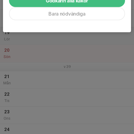
Godkänn alla kakor
Tor
Bara nödvändiga
18
Fre
19
Lör
20
Sön
v.39
21
Mån
22
Tis
23
Ons
24