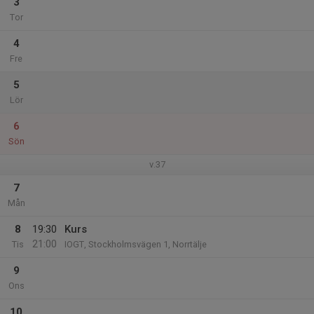
3
Tor
4
Fre
5
Lör
6
Sön
v.37
7
Mån
8
19:30
Kurs
21:00
Tis
IOGT, Stockholmsvägen 1, Norrtälje
9
Ons
10