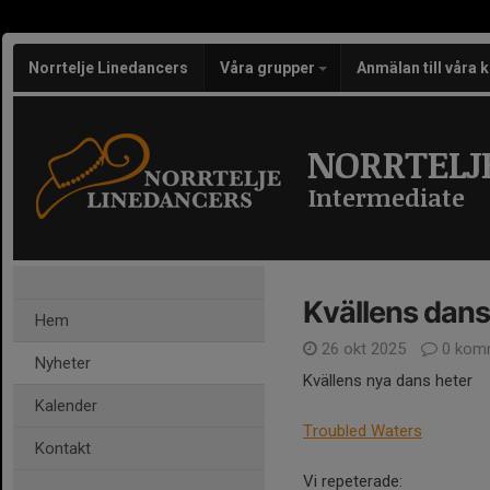
Norrtelje Linedancers
Våra grupper
Anmälan till våra 
NORRTELJ
Intermediate
Kvällens dans
Hem
26 okt 2025
0 kom
Nyheter
Kvällens nya dans heter
Kalender
Troubled Waters
Kontakt
Vi repeterade: