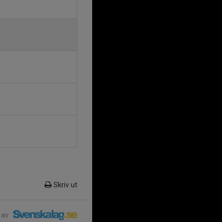
Skriv ut
 av