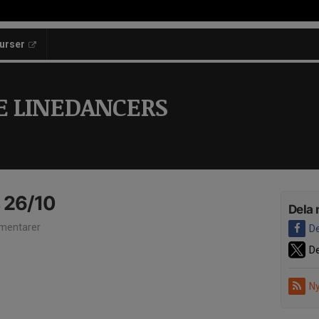
kurser
E LINEDANCERS
 26/10
Dela 
mentarer
De
De
Ny