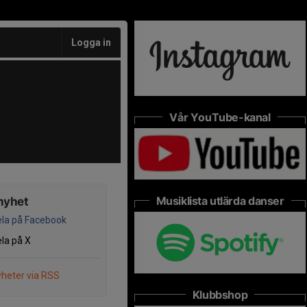
Logga in
Vår YouTube-kanal
Musiklista utlärda danser
nyhet
la på Facebook
la på X
heter via RSS
Klubbshop