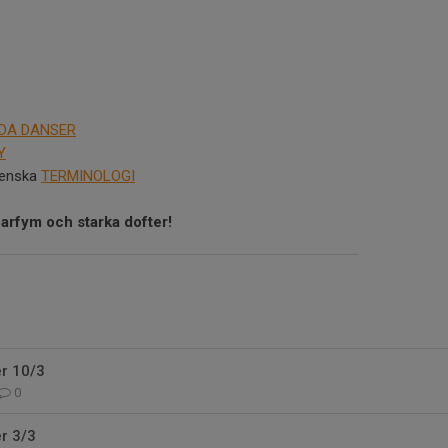
DA DANSER
Y
svenska
TERMINOLOGI
parfym och starka dofter!
r 10/3
0
r 3/3