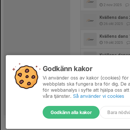
2 nov 2025
Kvällens dans
26 okt 2025
Kvällens dans
19 okt 2025
Kvällens danse
22 apr 2025
Godkänn kakor
Kvällens dans
Vi använder oss av kakor (cookies) för 
15 apr 2025
webbplats ska fungera bra för dig. De
för webbanalys i syfte att hjälpa oss att
våra tjänster.
Så använder vi cookies
Godkänn alla kakor
Bara nödv
Tjäna pengar till laget