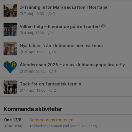
🎉Träning inför Marknadsafton i Norrtälje!
7 maj, 13:00
0
Vilken helg – linedance på tre fronter! 🤠
4 maj, 07:00
1
Nya bilder från klubbdans med vårtema
25 apr, 12:00
0
Ålandsresan 2026 – en av klubbens populära utflykter
20 apr, 20:00
3
Tack för en fantastisk termin!
17 apr, 13:00
2
Kommande aktiviteter
Ons 12/8
Sommardans i hamnen
16:30-18:00
Trädäcket i hamnen (vid Nordic Wellness)