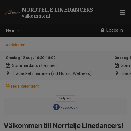
NORRTELJE LINEDANCERS
Välkommen!
Logga in
Hem
Aktiviteter
Onsdag 12 aug, 16:30-18:00
Onsdag 1
Sommardans i hamnen
Somm
Trädäcket i hamnen (vid Nordic Wellness)
Trädä
Hela kalendern
Följ oss
Facebook
Välkommen till Norrtelje Linedancers!