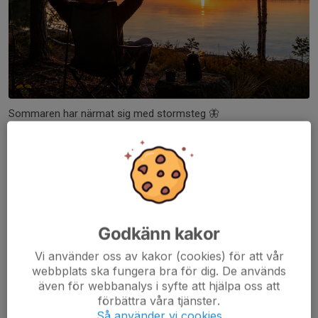
Sommaren har närmat sig med stormsteg 🦋
Vårterminen har varit full av dans och klubbaktiviteter för er
medlemmar – och vi hoppas verkligen att ni har haft lika roligt
som vi!
Nu önskar vi er en härlig sommar med tid för...
Läs mer
Godkänn kakor
Vilken härligt marknadsafton!
Vi använder oss av kakor (cookies) för att vår
1 jun, 07:00
1 kommentar
webbplats ska fungera bra för dig. De används
även för webbanalys i syfte att hjälpa oss att
förbättra våra tjänster.
Så använder vi cookies