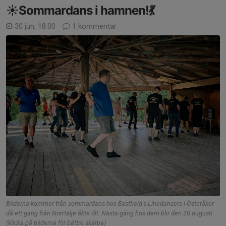
☀️Sommardans i hamnen!💃
30 jun, 18:00
1 kommentar
Bilderna kommer från sommardans hos Eastfield's Linedancers i Österåker
då ett gäng från Norrtälje åkte dit. Nästa gång hos dem blir den 20 augusti.
(klicka på bilderna för bättre skärpa)