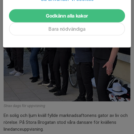
Godkänn alla kakor
Bara nödvändiga
Strax dags för uppvisning
En solig och ljum kväll fyllde marknadsaftonens gator av liv och
rörelse. På Stora Brogatan stod våra dansare för kvällens
linedanceuppvisning.