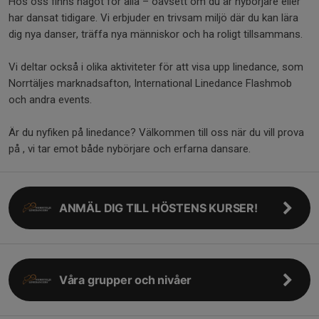
Hos oss finns något för alla – oavsett om du är nybörjare eller
har dansat tidigare. Vi erbjuder en trivsam miljö där du kan lära
dig nya danser, träffa nya människor och ha roligt tillsammans.
Vi deltar också i olika aktiviteter för att visa upp linedance, som
Norrtäljes marknadsafton, International Linedance Flashmob
och andra events.
Är du nyfiken på linedance? Välkommen till oss när du vill prova
på , vi tar emot både nybörjare och erfarna dansare.
ANMÄL DIG TILL HÖSTENS KURSER!
Våra grupper och nivåer