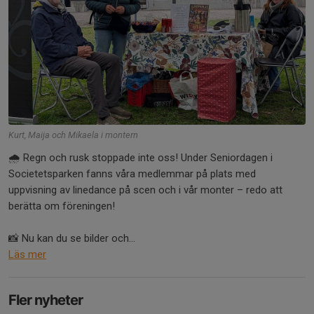
Kurt, Maija och Mikaela i montern
🌧️ Regn och rusk stoppade inte oss! Under Seniordagen i
Societetsparken fanns våra medlemmar på plats med
uppvisning av linedance på scen och i vår monter – redo att
berätta om föreningen!
📸 Nu kan du se bilder och...
Läs mer
Fler nyheter