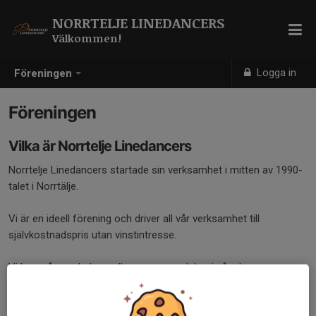
NORRTELJE LINEDANCERS
Välkommen!
Logga in
Föreningen
Föreningen
Vilka är Norrtelje Linedancers
Norrtelje Linedancers startade sin verksamhet i mitten av 1990-
talet i Norrtälje.
Vi är en ideell förening och driver all vår verksamhet till
självkostnadspris utan vinstintresse.
Vi har många glada medlemmar som deltar i våra kurser, resor
och övriga dansarrangenmang.