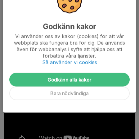
Vårt fokus är på socialdans.
Bli medlem hos oss!
När du går kurs hos oss behöver du bli medlem. Det blir du när
Godkänn kakor
du anmäler dig till kurs. Om du just nu inte går en kurs men ändå
Vi använder oss av kakor (cookies) för att vår
vill vara medlem kan du göra en medlemsansökan här nedan.
webbplats ska fungera bra för dig. De används
även för webbanalys i syfte att hjälpa oss att
förbättra våra tjänster.
Medlemsansökan
Så använder vi cookies
Godkänn alla kakor
Bara nödvändiga