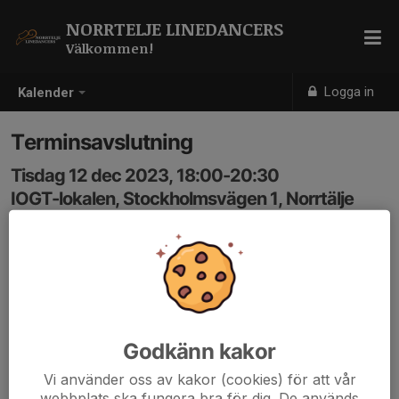
NORRTELJE LINEDANCERS
Välkommen!
Logga in
Kalender
Terminsavslutning
Tisdag 12 dec 2023, 18:00-20:30
IOGT-lokalen, Stockholmsvägen 1, Norrtälje
Samling: 18:00
Dans till danslista (terminens utlärda danser) och fika.
Föreningen fixar fikat - bara att komma! Svara gärna här i
aktiviteten om du kommer eller inte så vet vi hur mycket
fika vi ska fixa.
Godkänn kakor
2023-12-12 Danslista Terminsavslutning.pdf
Vi använder oss av kakor (cookies) för att vår
webbplats ska fungera bra för dig. De används