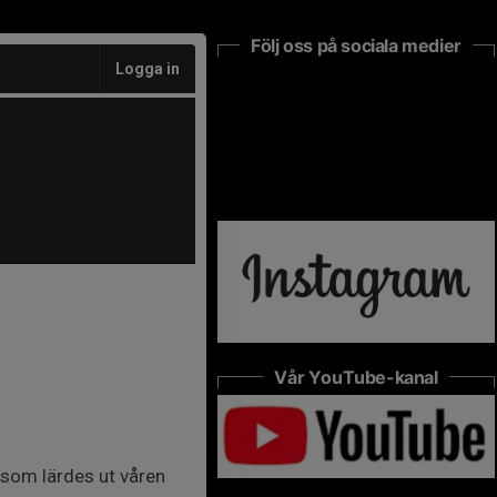
Följ oss på sociala medier
Logga in
Vår YouTube-kanal
 som lärdes ut våren