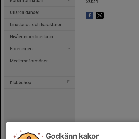
Kursinformation
2024.
Utlärda danser
Linedance och karaktärer
Nivåer inom linedance
Föreningen
Medlemsförmåner
Klubbshop
Godkänn kakor