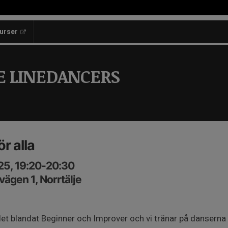
kurser
E LINEDANCERS
r alla
25, 19:20-20:30
ägen 1, Norrtälje
 det blandat Beginner och Improver och vi tränar på danserna