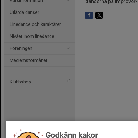
Kursinformation
danserna på improver-
Utlärda danser
Linedance och karaktärer
Nivåer inom linedance
Föreningen
Medlemsförmåner
Klubbshop
Godkänn kakor