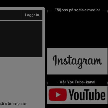
Följ oss på sociala medier
Logga in
Vår YouTube-kanal
ndra timmen är