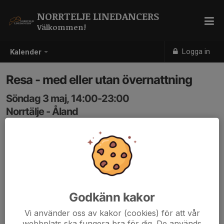
NORRTELJE LINEDANCERS
Välkommen!
Logga in
Kalender
Resa - med eller utan övernattning
Söndag 3 maj, 14:00-23:00
Norrtälje - Åland
Samling: 14:00
Anmälan och info kommer på hemsidan
Godkänn kakor
Vi använder oss av kakor (cookies) för att vår
webbplats ska fungera bra för dig. De används