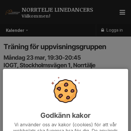
NORRTELJE LINEDANCERS
Välkommen!
Logga in
Kalender
Träning för uppvisningsgruppen
Måndag 23 mar, 19:30-20:45
IOGT, Stockholmsvägen 1, Norrtälje
Samling: 19:30
Godkänn kakor
Vi använder oss av kakor (cookies) för att vår
webbplats ska fungera bra för dig. De används