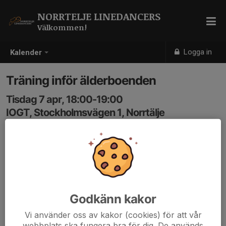
NORRTELJE LINEDANCERS
Välkommen!
Logga in
Kalender
Träning inför älderboenden
Tisdag 7 apr, 18:00-19:00
IOGT, Stockholmsvägen 1, Norrtälje
Samling: 18:00
Godkänn kakor
Vi använder oss av kakor (cookies) för att vår
webbplats ska fungera bra för dig. De används