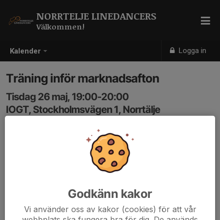
NORRTELJE LINEDANCERS
Välkommen!
Logga in
Kalender
Träning inför marknadsafton
Tisdag 26 maj, 19:00-20:00
IOGT, Stockholmsvägen 1, Norrtälje
Samling: 19:00
Godkänn kakor
Vi använder oss av kakor (cookies) för att vår
webbplats ska fungera bra för dig. De används