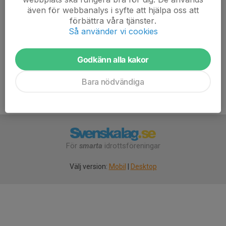
även för webbanalys i syfte att hjälpa oss att
förbättra våra tjänster.
Så använder vi cookies
Anmälan är öppen för föreningens alla medlemmar.
Logga in
här
Godkänn alla kakor
Bara nödvändiga
För
smarta
idrottsföreningar
Välj version:
Mobil
|
Desktop