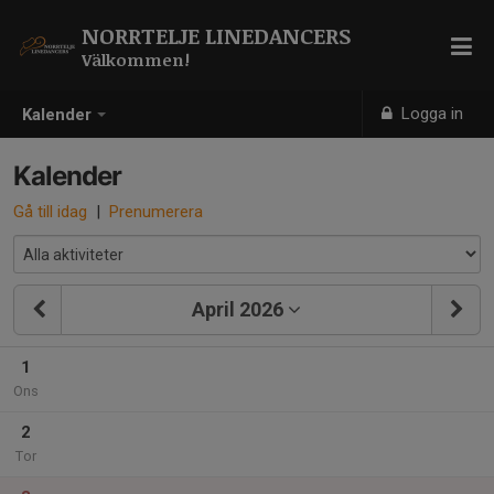
NORRTELJE LINEDANCERS
Välkommen!
Logga in
Kalender
Kalender
Gå till idag
|
Prenumerera
April 2026
1
Ons
2
Tor