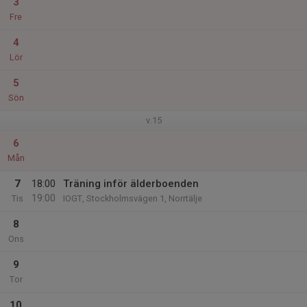
3
Fre
4
Lör
5
Sön
v.15
6
Mån
7
18:00
Träning inför älderboenden
19:00
Tis
IOGT, Stockholmsvägen 1, Norrtälje
8
Ons
9
Tor
10