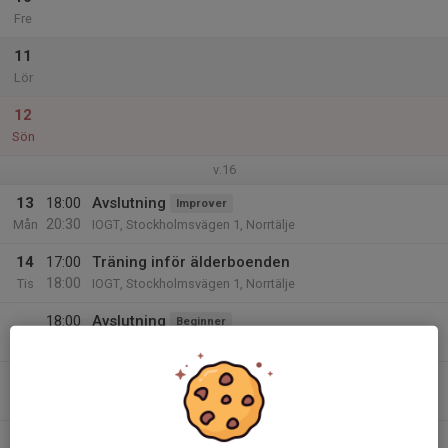
Fre
11
Lör
12
Sön
v.16
13
18:00
Avslutning
Improver
20:30
Mån
IOGT, Stockholmsvägen 1, Norrtälje
14
17:00
Träning inför älderboenden
18:00
Tis
IOGT, Stockholmsvägen 1, Norrtälje
18:00
Avslutning
Beginner
20:30
IOGT, Stockholmsvägen 1, Norrtälje
15
Ons
16