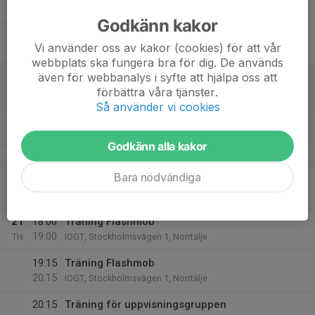
Tor
Godkänn kakor
17
Vi använder oss av kakor (cookies) för att vår
Fre
webbplats ska fungera bra för dig. De används
även för webbanalys i syfte att hjälpa oss att
18
14:00
Klubbdans
förbättra våra tjänster.
17:00
Lör
hos In Motion Movement, Campus, Norrtälje
Så använder vi cookies
19
Sön
Godkänn alla kakor
v.17
Bara nödvändiga
20
17:30
Ingen träning - lokalen uthyrd t annat
21:00
Mån
IOGT
21
18:00
Träning Flashmob
19:00
Tis
IOGT, Stockholmsvägen 1, Norrtälje
19:15
Träning Flashmob
20:15
IOGT, Stockholmsvägen 1, Norrtälje
20:15
Träning för uppvisningsgruppen