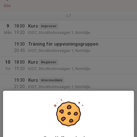
Sön
v.7
9
18:00
Kurs
Improver
19:20
Mån
IOGT, Stockholmsvägen 1, Norrtälje
19:30
Träning för uppvisningsgruppen
20:45
IOGT, Stockholmsvägen 1, Norrtälje
10
18:00
Kurs
Beginner
19:20
Tis
IOGT, Stockholmsvägen 1, Norrtälje
19:30
Kurs
Intermediate
21:00
IOGT, Stockholmsvägen 1, Norrtälje
11
Ons
12
Tor
13