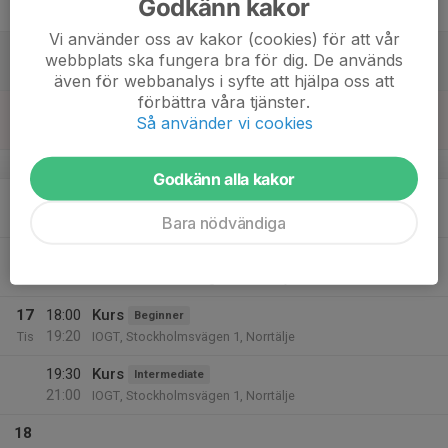
Godkänn kakor
Fre
Vi använder oss av kakor (cookies) för att vår
14
webbplats ska fungera bra för dig. De används
Lör
även för webbanalys i syfte att hjälpa oss att
förbättra våra tjänster.
15
Så använder vi cookies
Sön
v.8
Godkänn alla kakor
16
18:00
Kurs
Improver
19:20
Mån
IOGT, Stockholmsvägen 1, Norrtälje
Bara nödvändiga
19:30
Träning för uppvisningsgruppen
20:45
IOGT, Stockholmsvägen 1, Norrtälje
17
18:00
Kurs
Beginner
19:20
Tis
IOGT, Stockholmsvägen 1, Norrtälje
19:30
Kurs
Intermediate
21:00
IOGT, Stockholmsvägen 1, Norrtälje
18