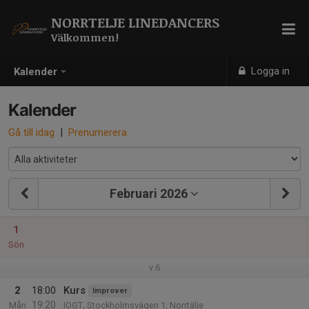
NORRTELJE LINEDANCERS
Välkommen!
Logga in
Kalender
Kalender
Gå till idag
|
Prenumerera
Februari 2026
1
Sön
v.6
2
18:00
Kurs
Improver
19:20
Mån
IOGT, Stockholmsvägen 1, Norrtälje