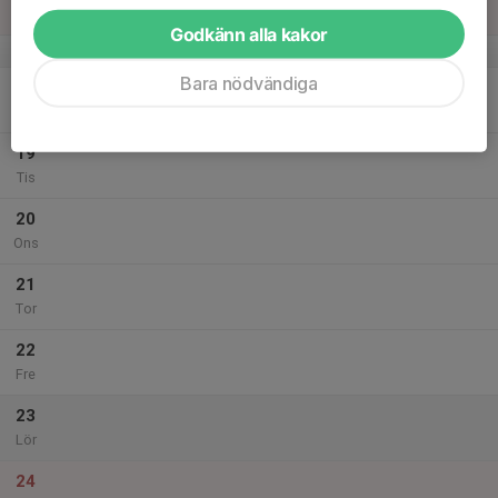
Sön
Godkänn alla kakor
v.3
Bara nödvändiga
18
Mån
19
Tis
20
Ons
21
Tor
22
Fre
23
Lör
24