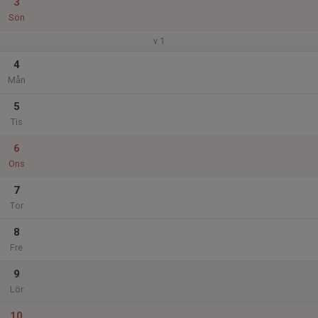
3
Sön
v.1
4
Mån
5
Tis
6
Ons
7
Tor
8
Fre
9
Lör
10