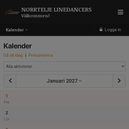
NORRTELJE LINEDANCERS
Välkommen!
Logga in
Kalender
Kalender
Gå till idag
|
Prenumerera
Januari 2027
1
Fre
2
Lör