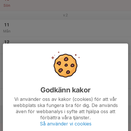
Sön
v.2
11
Mån
12
Tis
13
Ons
14
Tor
Godkänn kakor
15
Vi använder oss av kakor (cookies) för att vår
Fre
webbplats ska fungera bra för dig. De används
även för webbanalys i syfte att hjälpa oss att
16
förbättra våra tjänster.
Lör
Så använder vi cookies
17