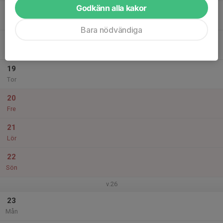
Godkänn alla kakor
17
Tis
Bara nödvändiga
18
Ons
19
Tor
20
Fre
21
Lör
22
Sön
v.26
23
Mån