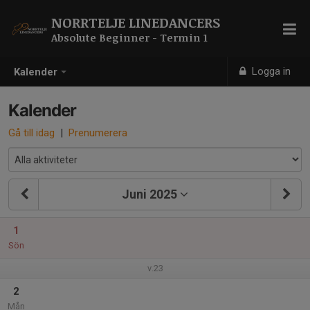
NORRTELJE LINEDANCERS
Absolute Beginner - Termin 1
Logga in
Kalender
Kalender
Gå till idag
|
Prenumerera
Juni 2025
1
Sön
v.23
2
Mån