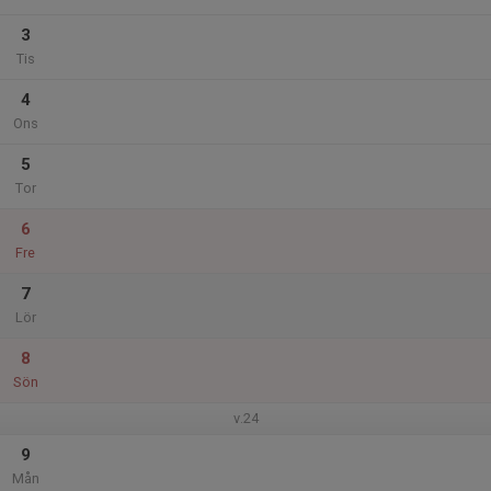
3
Tis
4
Ons
5
Tor
6
Fre
7
Lör
8
Sön
v.24
9
Mån