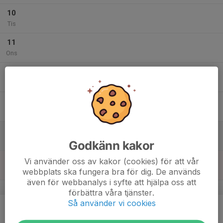
10
Tis
11
Ons
12
Tor
13
Fre
14
Lör
Godkänn kakor
15
Vi använder oss av kakor (cookies) för att vår
webbplats ska fungera bra för dig. De används
Sön
även för webbanalys i syfte att hjälpa oss att
v.25
förbättra våra tjänster.
Så använder vi cookies
16
Mån