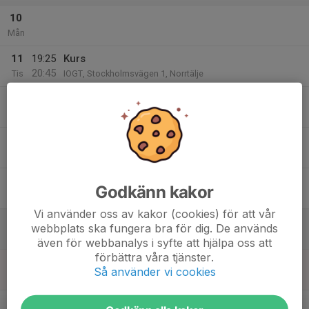
10
Mån
11
19:25
Kurs
20:45
Tis
IOGT, Stockholmsvägen 1, Norrtälje
12
Ons
13
Tor
14
Godkänn kakor
Fre
Vi använder oss av kakor (cookies) för att vår
15
webbplats ska fungera bra för dig. De används
Lör
även för webbanalys i syfte att hjälpa oss att
förbättra våra tjänster.
16
Så använder vi cookies
Sön
v.47