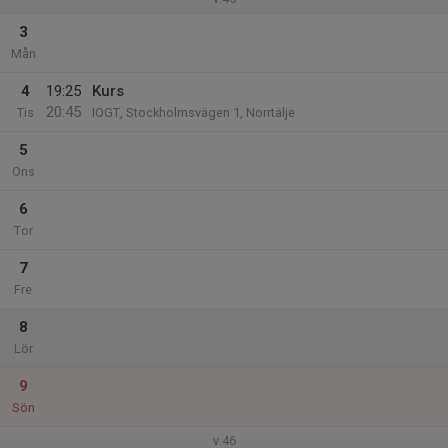
3
Mån
4
19:25
Kurs
20:45
Tis
IOGT, Stockholmsvägen 1, Norrtälje
5
Ons
6
Tor
7
Fre
8
Lör
9
Sön
v.46