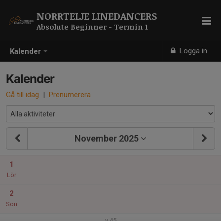
NORRTELJE LINEDANCERS
Absolute Beginner - Termin 1
Logga in
Kalender
Kalender
Gå till idag
|
Prenumerera
November 2025
1
Lör
2
Sön
v.45