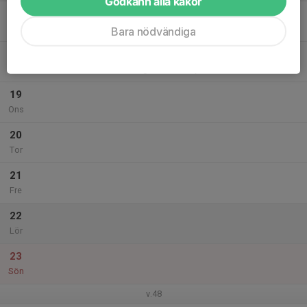
Godkänn alla kakor
17
Mån
Bara nödvändiga
18
19:25
Kurs
20:45
Tis
IOGT, Stockholmsvägen 1, Norrtälje
19
Ons
20
Tor
21
Fre
22
Lör
23
Sön
v.48