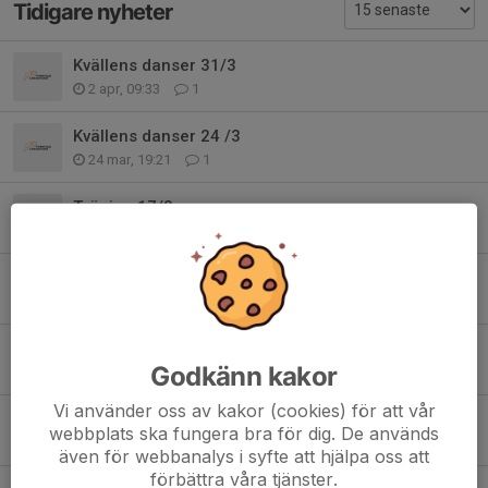
Tidigare nyheter
Kvällens danser 31/3
2 apr, 09:33
1
Kvällens danser 24 /3
24 mar, 19:21
1
Träning 17/3
20 mar, 15:19
0
Kvällens danser 17/3
17 mar, 19:21
0
Kvällens danser 10/3
Godkänn kakor
12 mar, 12:31
0
Vi använder oss av kakor (cookies) för att vår
Kvällens danser 3/3
webbplats ska fungera bra för dig. De används
6 mar, 11:37
0
även för webbanalys i syfte att hjälpa oss att
förbättra våra tjänster.