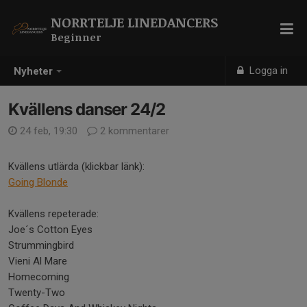
NORRTELJE LINEDANCERS
Beginner
Logga in
Nyheter
Kvällens danser 24/2
24 feb, 19:30
2 kommentarer
Kvällens utlärda (klickbar länk):
Going Blonde
Kvällens repeterade:
Joe´s Cotton Eyes
Strummingbird
Vieni Al Mare
Homecoming
Twenty-Two