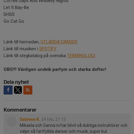
Coffee Days And Whiskey Nights
Let It Bay-Be
DHSS
Go Cat Go
Länk till hemsidan,
UTLÄRDA DANSER
Länk till musiken i
SPOTIFY
Länk till stegkatalog på svenska
TERMINOLOGI
OBS!!! Vänligen undvik parfym och starka dofter!
Dela nyhet
Kommentarer
Sabiene K.
24 feb, 21:15
Mikaela och Sanna ni har blivit så duktiga instruktörer och
väljer så fartfyllda danser och musik, super kul.