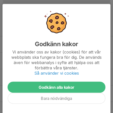
Sanna A.
26 feb, 23:45
Tack för fina ord Sabiene! Ni är ett härligt gäng!
Tidigare nyheter
Kvällens danser 31/3
Godkänn kakor
2 apr, 09:33
1
Vi använder oss av kakor (cookies) för att vår
webbplats ska fungera bra för dig. De används
Kvällens danser 24 /3
även för webbanalys i syfte att hjälpa oss att
24 mar, 19:21
1
förbättra våra tjänster.
Så använder vi cookies
Träning 17/3
20 mar, 15:19
0
Godkänn alla kakor
Kvällens danser 17/3
17 mar, 19:21
0
Bara nödvändiga
Kvällens danser 10/3
12 mar, 12:31
0