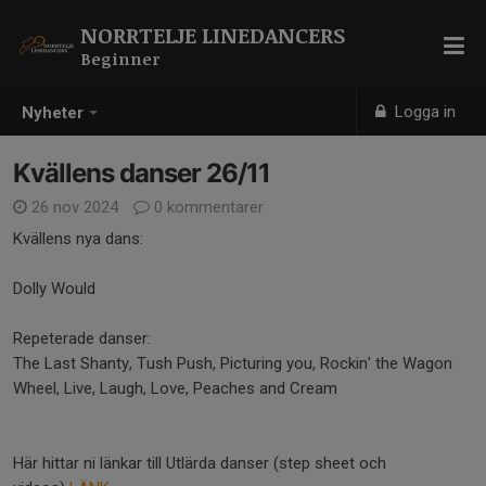
NORRTELJE LINEDANCERS
Beginner
Logga in
Nyheter
Kvällens danser 26/11
26 nov 2024
0 kommentarer
Kvällens nya dans:
Dolly Would
Repeterade danser:
The Last Shanty, Tush Push, Picturing you, Rockin' the Wagon
Wheel, Live, Laugh, Love, Peaches and Cream
Här hittar ni länkar till Utlärda danser (step sheet och