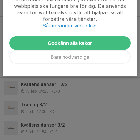
Kvällens danser 10/3
webbplats ska fungera bra för dig. De används
12 mar, 12:31
0
även för webbanalys i syfte att hjälpa oss att
förbättra våra tjänster.
Kvällens danser 3/3
Så använder vi cookies
6 mar, 11:37
0
Godkänn alla kakor
Kvällens danser 24/2
24 feb, 19:30
2
Bara nödvändiga
Kvällens danser 17/2
17 feb, 19:30
0
Kvällens danser 10/2
13 feb, 09:26
0
Träning 3/2
5 feb, 12:00
0
Kvällens danser 3/2
5 feb, 11:54
0