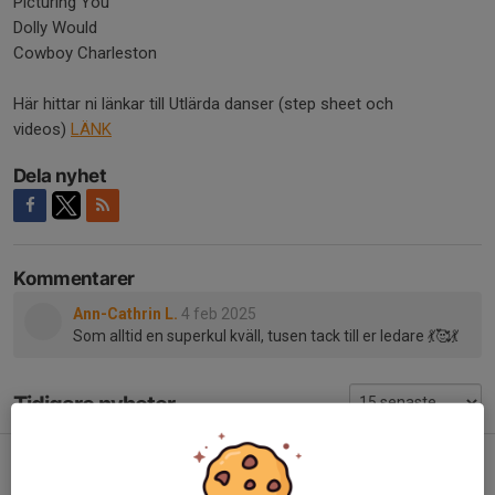
Picturing You
Dolly Would
Cowboy Charleston
Här hittar ni länkar till Utlärda danser (step sheet och
videos)
LÄNK
Dela nyhet
Kommentarer
Ann-Cathrin L.
4 feb 2025
Som alltid en superkul kväll, tusen tack till er ledare 💃🥰💃
Tidigare nyheter
Kvällens danser 31/3
2 apr, 09:33
1