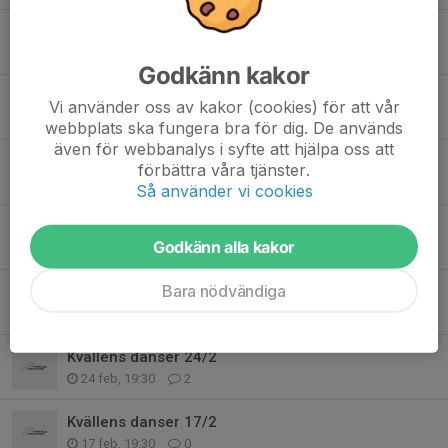
Kvällens danser 24 /3
24 mar, 19:21
1
Godkänn kakor
Träning 17/3
Vi använder oss av kakor (cookies) för att vår
20 mar, 15:19
0
webbplats ska fungera bra för dig. De används
även för webbanalys i syfte att hjälpa oss att
Kvällens danser 17/3
förbättra våra tjänster.
17 mar, 19:21
0
Så använder vi cookies
Kvällens danser 10/3
Godkänn alla kakor
12 mar, 12:31
0
Bara nödvändiga
Kvällens danser 3/3
6 mar, 11:37
0
Kvällens danser 24/2
24 feb, 19:30
2
Kvällens danser 17/2
17 feb, 19:30
0