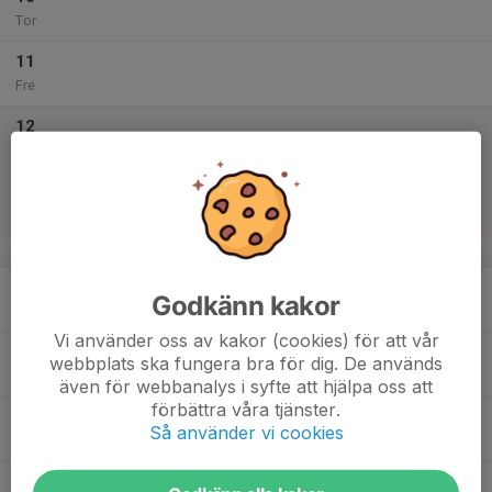
Tor
11
Fre
12
Lör
13
Sön
v.16
14
Godkänn kakor
Mån
Vi använder oss av kakor (cookies) för att vår
15
webbplats ska fungera bra för dig. De används
Tis
även för webbanalys i syfte att hjälpa oss att
förbättra våra tjänster.
16
Så använder vi cookies
Ons
17