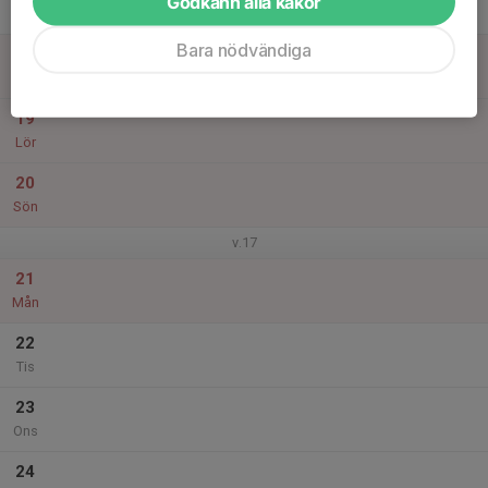
Godkänn alla kakor
Tor
Bara nödvändiga
18
Fre
19
Lör
20
Sön
v.17
21
Mån
22
Tis
23
Ons
24