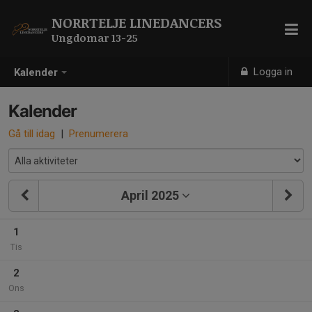
NORRTELJE LINEDANCERS
Ungdomar 13-25
Logga in
Kalender
Kalender
Gå till idag
|
Prenumerera
April 2025
1
Tis
2
Ons