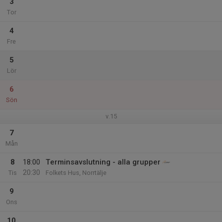
3
Tor
4
Fre
5
Lör
6
Sön
v.15
7
Mån
8
18:00
Terminsavslutning - alla grupper
20:30
Tis
Folkets Hus, Norrtälje
9
Ons
10