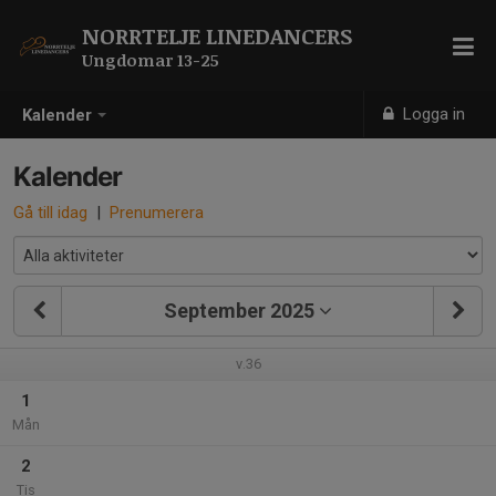
NORRTELJE LINEDANCERS
Ungdomar 13-25
Logga in
Kalender
Kalender
Gå till idag
|
Prenumerera
September 2025
v.36
1
Mån
2
Tis