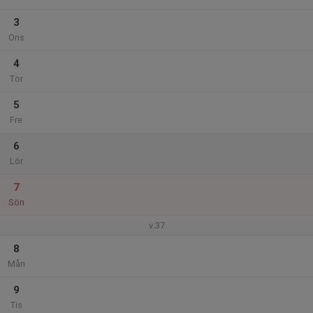
3
Ons
4
Tor
5
Fre
6
Lör
7
Sön
v.37
8
Mån
9
Tis