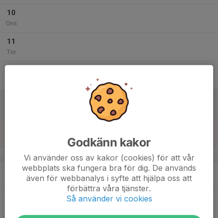
10
Ons
11
Tor
12
Fre
13
Lör
14
Sön
Godkänn kakor
v.38
Vi använder oss av kakor (cookies) för att vår
webbplats ska fungera bra för dig. De används
15
även för webbanalys i syfte att hjälpa oss att
Mån
förbättra våra tjänster.
Så använder vi cookies
16
Tis