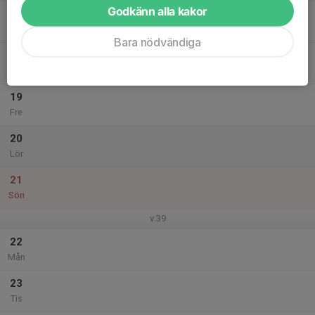
Godkänn alla kakor
17
Ons
Bara nödvändiga
18
Tor
19
Fre
20
Lör
21
Sön
v.39
22
Mån
23
Tis