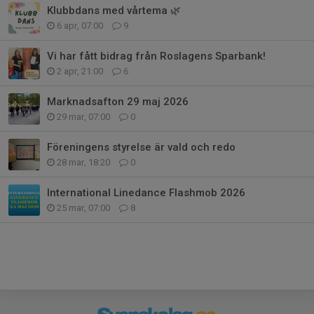
Klubbdans med vårtema 🌿
6 apr, 07:00
9
Vi har fått bidrag från Roslagens Sparbank!
2 apr, 21:00
6
Marknadsafton 29 maj 2026
29 mar, 07:00
0
Föreningens styrelse är vald och redo
28 mar, 18:20
0
International Linedance Flashmob 2026
25 mar, 07:00
8