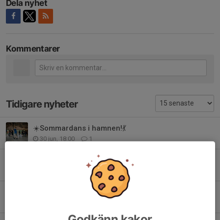
Dela nyhet
Kommentarer
Tidigare nyheter
☀️Sommardans i hamnen!💃
30 jun, 18:00
1
🌸 Sommaren är här! 🌸
15 jun, 18:00
3
Vilken härligt marknadsafton!
1 jun, 07:00
1
Godkänn kakor