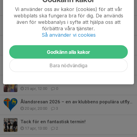
Anmäl dig till höstens kurser!🍂✨
Vi använder oss av kakor (cookies) för att vår
22 maj, 14:20
5
webbplats ska fungera bra för dig. De används
även för webbanalys i syfte att hjälpa oss att
Seniordagen Norrtälje – vi var där!
förbättra våra tjänster.
17 maj, 22:00
2
Så använder vi cookies
🎉Träning inför Marknadsafton i Norrtälje!
7 maj, 13:00
0
Godkänn alla kakor
Vilken helg – linedance på tre fronter! 🤠
Bara nödvändiga
4 maj, 07:00
1
Nya bilder från klubbdans med vårtema
25 apr, 12:00
0
Ålandsresan 2026 – en av klubbens populära utflykter
20 apr, 20:00
3
Tack för en fantastisk termin!
17 apr, 13:00
2