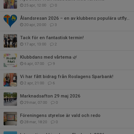
25 apr, 12:00
0
Ålandsresan 2026 – en av klubbens populära utflykter
20 apr, 20:00
3
Tack för en fantastisk termin!
17 apr, 13:00
2
Klubbdans med vårtema 🌿
6 apr, 07:00
9
Vi har fått bidrag från Roslagens Sparbank!
2 apr, 21:00
6
Marknadsafton 29 maj 2026
29 mar, 07:00
0
Föreningens styrelse är vald och redo
28 mar, 18:20
0