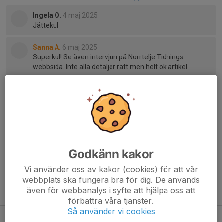
Ingela O.
4 maj 2025
Jättekul
Sanna A.
6 maj 2025
Superkul! Se även intervjun på Norrtelje Tidnings
webbsida. Inte alla detaljer rätt men helt ok artikel.
Lena R.
6 maj 2025
Verkligen kul grej o underbara danskompisar 💃💃❤️
Regina M.
6 maj 2025
Kan bara hålla med, så roligt 💃🥰
Godkänn kakor
Vi använder oss av kakor (cookies) för att vår
webbplats ska fungera bra för dig. De används
även för webbanalys i syfte att hjälpa oss att
Tidigare nyheter
förbättra våra tjänster.
Så använder vi cookies
☀️Sommardans i hamnen!💃