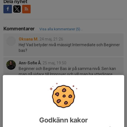
Dela nyhet
Kommentarer
Visa alla kommentarer (5)...
Oksana M.
24 maj, 21:26
Hej! Vad betyder nivå mässigt Intermediate och Beginner
bas?
Ann-Sofie Å.
25 maj, 19:50
Beginner och Beginner Bas är på samma nivå. Sen kan
man gå vidare till Improver och vill man ha ytterligare
utmaning så blir det Intermediate. Efter det kommer
Advanced men på den nivån har vi ingen kurs.
Pernilla
30 maj, 16:04
Vad kostar det?
Agneta B.
31 maj, 07:41
Godkänn kakor
Kursavgiften är 600kr/ termin. Medlemsavgift tillkommer