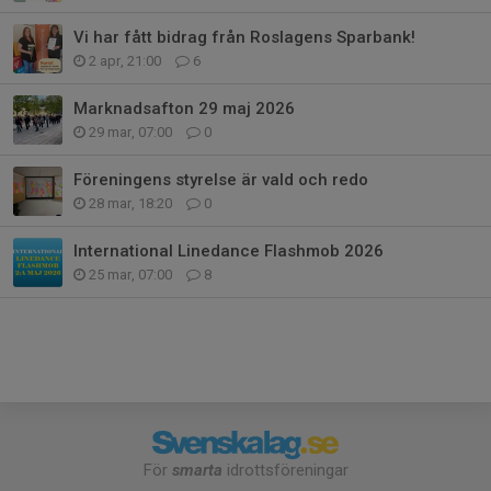
Vi har fått bidrag från Roslagens Sparbank!
2 apr, 21:00
6
Marknadsafton 29 maj 2026
29 mar, 07:00
0
Föreningens styrelse är vald och redo
28 mar, 18:20
0
International Linedance Flashmob 2026
25 mar, 07:00
8
För
smarta
idrottsföreningar