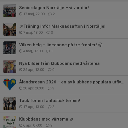
Seniordagen Norrtälje – vi var där!
17 maj, 22:00
2
🎉Träning inför Marknadsafton i Norrtälje!
7 maj, 13:00
0
Vilken helg – linedance på tre fronter! 🤠
4 maj, 07:00
1
Nya bilder från klubbdans med vårtema
25 apr, 12:00
0
Ålandsresan 2026 – en av klubbens populära utflykter
20 apr, 20:00
3
Tack för en fantastisk termin!
17 apr, 13:00
2
Klubbdans med vårtema 🌿
6 apr, 07:00
9