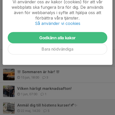
med 150kr per kalenderår.
Vi använder oss av kakor (cookies) för att vår
Du hittar information i menyn till vänster under
webbplats ska fungera bra för dig. De används
Kurser/Avgifter och betalning.
även för webbanalys i syfte att hjälpa oss att
förbättra våra tjänster.
Så använder vi cookies
Godkänn alla kakor
Tidigare nyheter
Bara nödvändiga
☀️Sommardans i hamnen!💃
30 jun, 18:00
1
🌸 Sommaren är här! 🌸
15 jun, 18:00
3
Vilken härligt marknadsafton!
1 jun, 07:00
1
Anmäl dig till höstens kurser!🍂✨
22 maj, 14:20
5